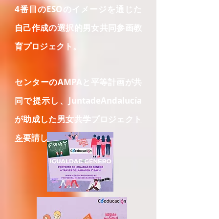
4番目のESOのイメージを通じた
自己作成の選択的男女共同参画教
育プロジェクト。
センターのAMPAと平等計画が共
同で提示し、JuntadeAndalucía
が助成し
た男女共学プロジェクト
を
要請してください。