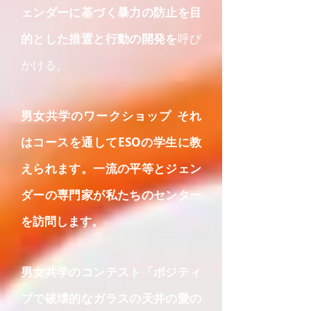
ェンダーに基づく暴力の防止を目
的とした措置と行動の開発を
呼び
かける。
男女共学のワークショップ
それ
はコースを通してESOの学生に教
えられます。一流の平等とジェン
ダーの専門家が私たちのセンター
を訪問します。
男女共学のコンテスト「ポジティ
ブで破壊的なガラスの天井の愛の