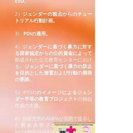
ESO。
2）
ジェンダーの観点からのチュー
トリアル行動計画。
3）
PDIの適用。
4）
ジェンダーに基づく暴力に対す
る国家協定からの公的資金によって
助成された公立教育センターにおけ
る
、ジェンダーに基づく暴力の防止
を目的とした措置および行動の開発
の要請。
5）4ºESO
のイメージによるジェン
ダー平等の教育プロジェクト
の独自
作成の主題。
6）当研究所のAMPAが共同で提示し
た男女共学プロジェクトと、
JuntadeAndalucíaが
助成したセンタ