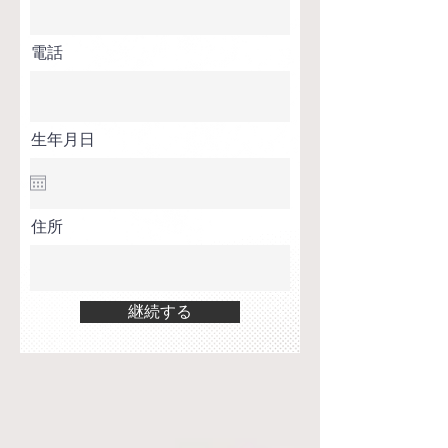
電話
生年月日
住所
継続する