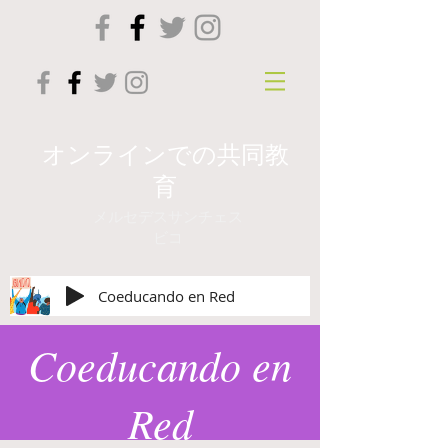
オンラインでの共同教
育
メルセデスサンチェス
ビコ
Coeducando en Red
Coeducando en
Red