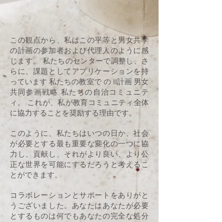
この観点から、私はこの平等と男女共学
の計画の参加者および代理人のように感
じます。 私たちのセンターで調整し、さ
らに、課題としてアプリケーションを持
っています 私たちの教室で の II計画 男女
共同参画戦略 私たちの自治コミュニテ
ィ。 これが、私が教育コミュニティ全体
に協力することを奨励する理由です。
このように、私たちはいつの日か、社会
が必要とする最も重要な変化の一つに協
力し、貢献し、それがより良い、より公
正な世界を可能にするだろうと考えるこ
とができます。
コラボレーションとサポートをありがと
うございました。あなたはあなたが必要
とするものは何でもあなたの完全な処分