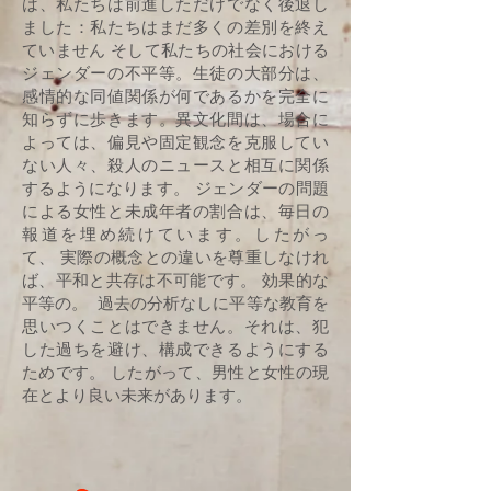
は、私たちは前進しただけでなく後退し
ました：私たちはまだ多くの差別を終え
ていません そして私たちの社会における
ジェンダーの不平等。生徒の大部分は、
感情的な同値関係が何であるかを完全に
知らずに歩きます。異文化間は、場合に
よっては、偏見や固定観念を克服してい
ない人々、殺人のニュースと相互に関係
するようになります。 ジェンダーの問題
による女性と未成年者の割合は、毎日の
報道を埋め続けています。したがっ
て、 実際の概念との違いを尊重しなけれ
ば、平和と共存は不可能です。 効果的な
平等の。 過去の分析なしに平等な教育を
思いつくことはできません。それは、犯
した過ちを避け、構成できるようにする
ためです。 したがって、男性と女性の現
在とより良い未来があります。