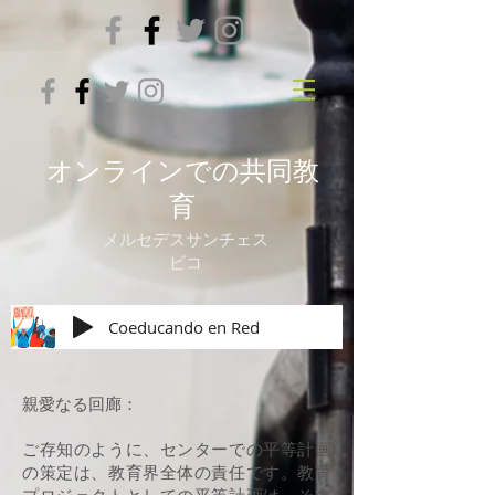
オンラインでの共同教
育
メルセデスサンチェス
ビコ
Coeducando en Red
親愛なる回廊：
ご存知のように、センターでの平等計画
の策定は、教育界全体の責任です。教育