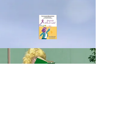
MERCEDESSÁNCHEZVIC
O
男女共学
IESアルベイター
ハニークリーク
ベナルマデナ
equalitygeneroenred@gmail.com