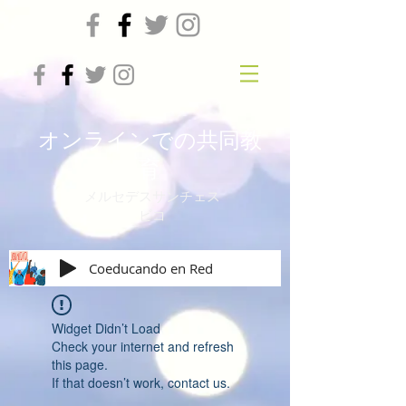
オンラインでの共同教
育
メルセデスサンチェス
ビコ
Coeducando en Red
Widget Didn’t Load
Check your internet and refresh
this page.
If that doesn’t work, contact us.