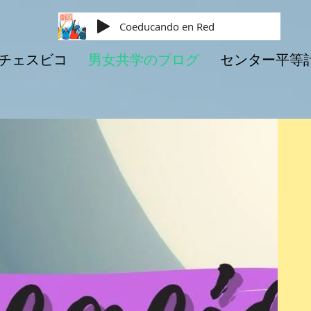
Coeducando en Red
チェスビコ
男女共学のブログ
センター平等