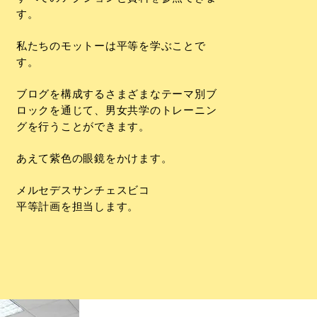
す。
私たちのモットーは平等を学ぶことで
す。
ブログを構成するさまざまなテーマ別ブ
ロックを通じて、男女共学のトレーニン
グを行うことができます。
あえて紫色の眼鏡をかけます。
メルセデスサンチェスビコ
平等計画を担当します。