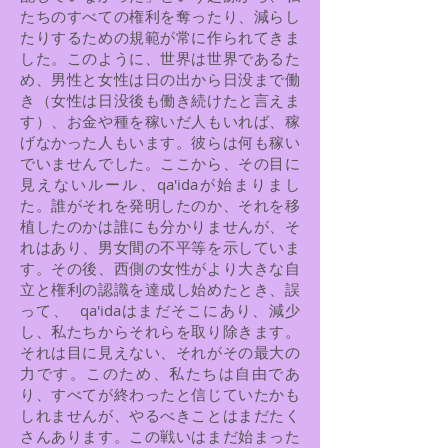
たちのすべての権利を奪ったり、減らし
たりするための規範が常に作られてきま
した。このように、世界は世界であるた
め、男性と女性は日の出から日没まで働
き（女性は日没後も働き続けたと言えま
す）、お金や種を稼いだ人もいれば、稼
げなかった人もいます。彼らは何も稼い
でいませんでした。ここから、その目に
見えないルール、qa'idaが始まりまし
た。誰がそれを発明したのか、それを移
植したのかは誰にも分かりませんが、そ
れはあり、男女間の不平等を示していま
す。その後、西側の女性がより大きな自
立と権利の認識を達成し始めたとき、誤
って、 qa'idaはまだそこにあり、減少
し、私たちからそれらを取り除きます。
それは目に見えない、それがその最大の
力です。このため、私たちは自由であ
り、すべてが終わったと信じていたかも
しれませんが、やるべきことはまだたく
さんあります。この戦いはまだ始まった