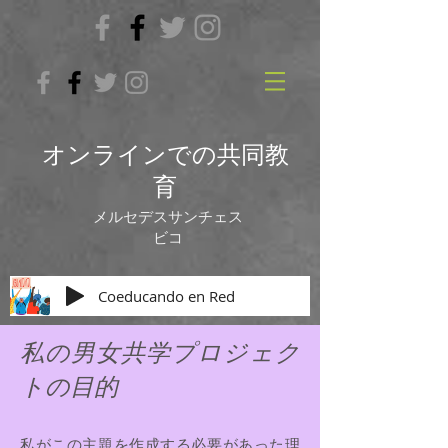
オンラインでの共同教
育
メルセデスサンチェス
ビコ
Coeducando en Red
私の男女共学プロジェク
トの目的
私がこの主題を作成する必要があった理