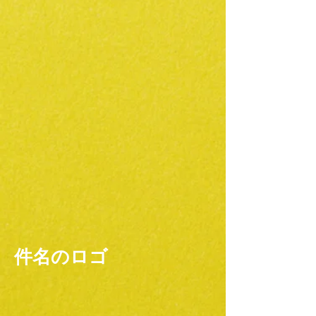
件名のロゴ