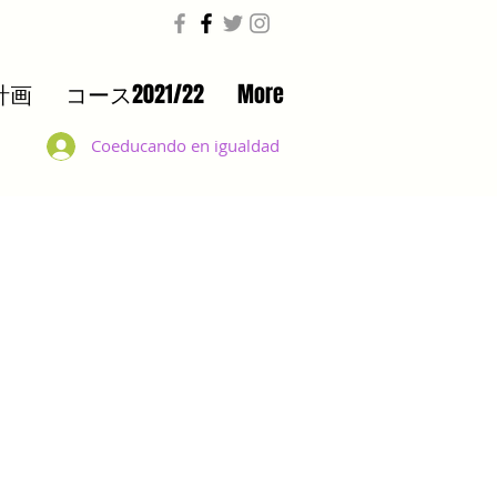
計画
コース2021/22
More
Coeducando en igualdad