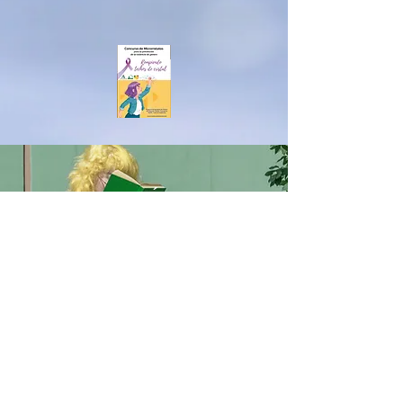
MERCEDESSÁNCHEZVIC
O
男女共学
IESアルベイター
ハニークリーク
ベナルマデナ
equalitygeneroenred@gmail.com