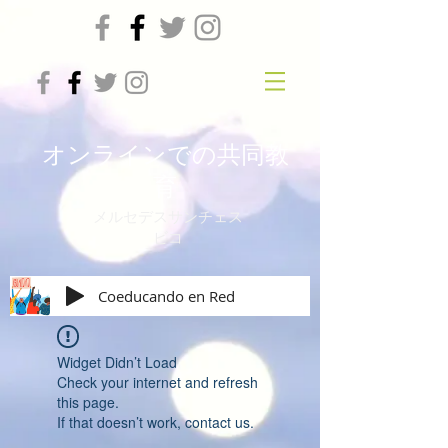
オンラインでの共同教
育
メルセデスサンチェス
ビコ
Coeducando en Red
Widget Didn’t Load
Check your internet and refresh
this page.
If that doesn’t work, contact us.