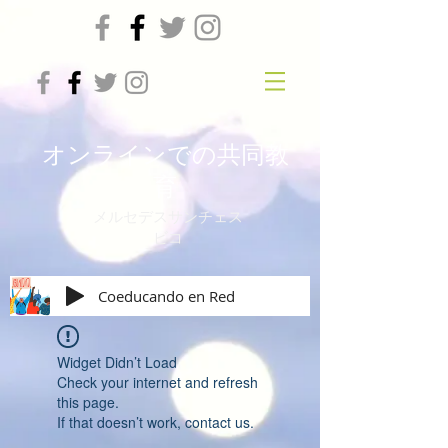
オンラインでの共同教
育
メルセデスサンチェス
ビコ
Coeducando en Red
Widget Didn’t Load
Check your internet and refresh
this page.
If that doesn’t work, contact us.