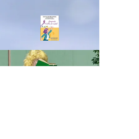
MERCEDESSÁNCHEZVIC
O
男女共学
IESアルベイター
ハニークリーク
ベナルマデナ
equalitygeneroenred@gmail.com