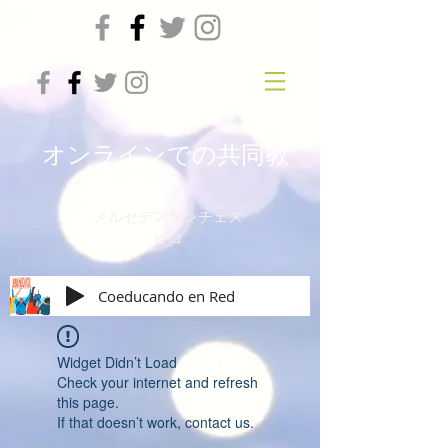
オンラインでの共同教
育
メルセデスサンチェス
ビコ
Coeducando en Red
Widget Didn’t Load
Check your internet and refresh
this page.
If that doesn’t work, contact us.