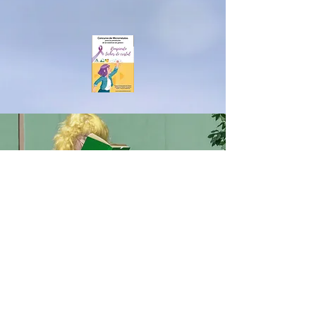
MERCEDESSÁNCHEZVIC
O
男女共学
IESアルベイター
ハニークリーク
ベナルマデナ
equalitygeneroenred@gmail.com