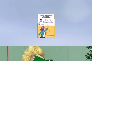
MERCEDESSÁNCHEZVIC
O
男女共学
IESアルベイター
ハニークリーク
ベナルマデナ
equalitygeneroenred@gmail.com