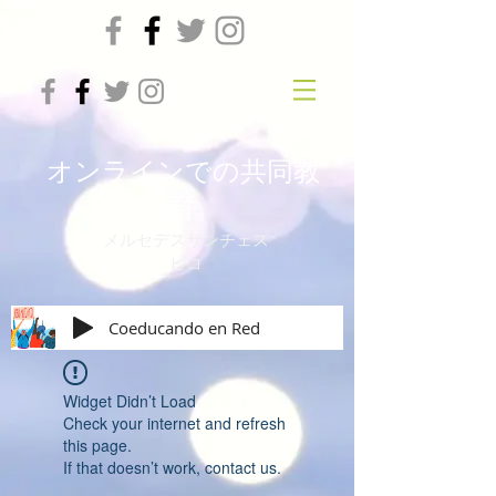
オンラインでの共同教
育
メルセデスサンチェス
ビコ
Coeducando en Red
Widget Didn’t Load
Check your internet and refresh
this page.
If that doesn’t work, contact us.