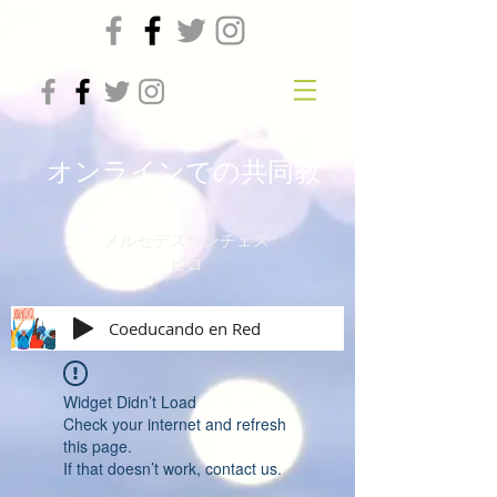
オンラインでの共同教
育
メルセデスサンチェス
ビコ
Coeducando en Red
Widget Didn’t Load
Check your internet and refresh
this page.
If that doesn’t work, contact us.