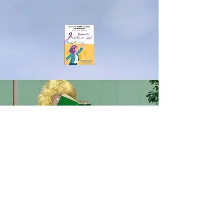
MERCEDESSÁNCHEZVIC
O
男女共学
IESアルベイター
ハニークリーク
ベナルマデナ
equalitygeneroenred@gmail.com