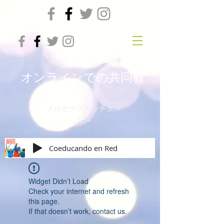
オンラインでの共同教
育
メルセデスサンチェス
ビコ
Coeducando en Red
Widget Didn’t Load
Check your internet and refresh
this page.
If that doesn’t work, contact us.