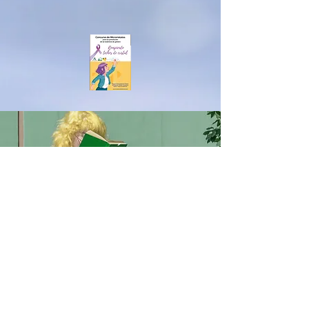
MERCEDESSÁNCHEZVIC
O
男女共学
IESアルベイター
ハニークリーク
ベナルマデナ
equalitygeneroenred@gmail.com