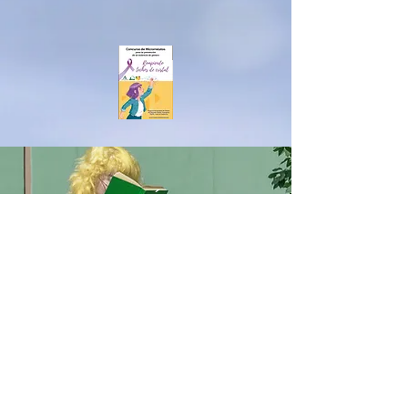
MERCEDESSÁNCHEZVIC
O
男女共学
IESアルベイター
ハニークリーク
ベナルマデナ
equalitygeneroenred@gmail.com