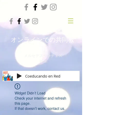
オンラインでの共同教
育
メルセデスサンチェス
ビコ
Coeducando en Red
Widget Didn’t Load
Check your internet and refresh
this page.
If that doesn’t work, contact us.