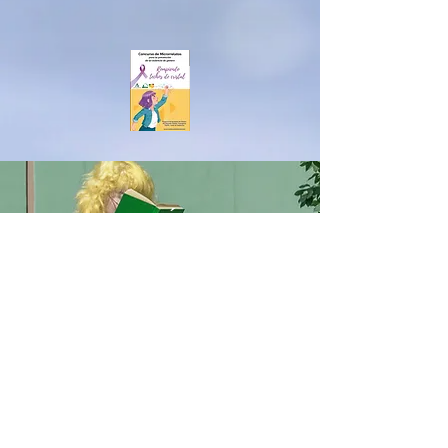
MERCEDESSÁNCHEZVIC
O
男女共学
IESアルベイター
ハニークリーク
ベナルマデナ
equalitygeneroenred@gmail.com