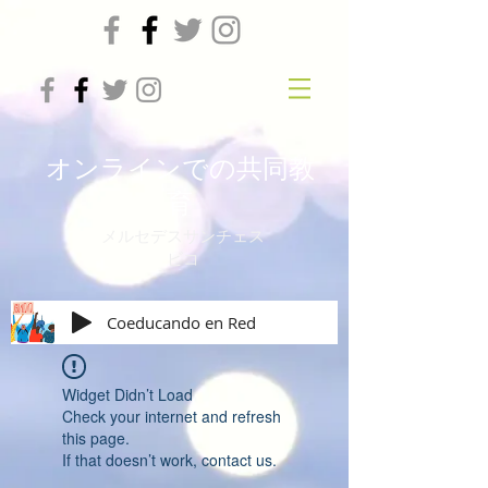
オンラインでの共同教
育
メルセデスサンチェス
ビコ
Coeducando en Red
Widget Didn’t Load
Check your internet and refresh
this page.
If that doesn’t work, contact us.