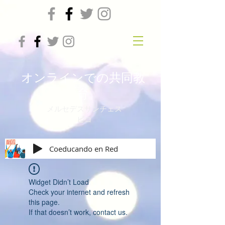
オンラインでの共同教
育
メルセデスサンチェス
ビコ
Coeducando en Red
Widget Didn’t Load
Check your internet and refresh
this page.
If that doesn’t work, contact us.