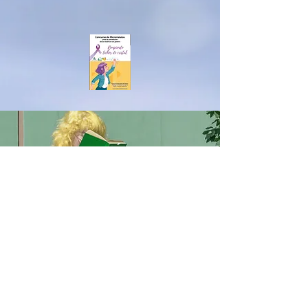
MERCEDESSÁNCHEZVIC
O
男女共学
IESアルベイター
ハニークリーク
ベナルマデナ
equalitygeneroenred@gmail.com