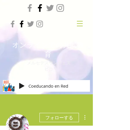
オンラインでの共同教
育
メルセデスサンチェス
ビコ
Coeducando en Red
その他
フォローする